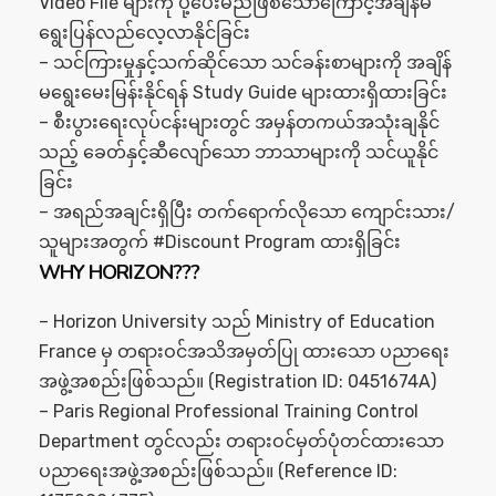
Video File များကို ပို့ပေးမည်ဖြစ်သော​​ကြောင့်အချိန်မ
ရွေးပြန်လည်လေ့လာနိုင်ခြင်း
– သင်ကြားမှုနှင့်သက်ဆိုင်သော သင်ခန်းစာများကို အချိန်
မရွေးမေးမြန်းနိုင်ရန် Study Guide များထားရှိထားခြင်း
– စီးပွားရေးလုပ်ငန်းများတွင် အမှန်တကယ်အသုံးချနိုင်
သည့် ခေတ်နှင့်ဆီလျော်သော ဘာသာများကို သင်ယူနိုင်
ခြင်း
– အရည်အချင်းရှိပြီး တက်ရောက်လိုသော ကျောင်းသား/
သူများအတွက် #Discount Program ထားရှိခြင်း
WHY HORIZON???
– Horizon University သည် Ministry of Education
France မှ တရားဝင်အသိအမှတ်ပြု ထားသော ပညာရေး
အဖွဲ့အစည်းဖြစ်သည်။ (Registration ID: 0451674A)
– Paris Regional Professional Training Control
Department တွင်လည်း တရားဝင်မှတ်ပုံတင်ထားသော
ပညာရေးအဖွဲ့အစည်းဖြစ်သည်။ (Reference ID: