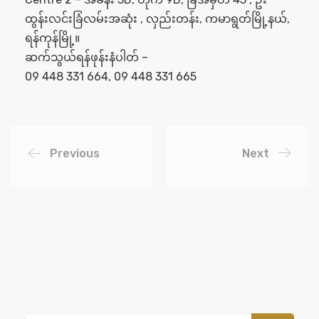
ထွန်းလင်းခြံလမ်းအဆုံး , လှည်းတန်း, ကမာရွတ်မြို့နယ်,
ရန်ကုန်မြို့။
ဆက်သွယ်ရန်ဖုန်းနံပါတ် –
09 448 331 664, 09 448 331 665
Previous
Next