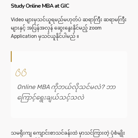
Study Online MBA at GIC
Video များမှသင်ယူရမည်မဟုတ်ပဲ ဆရာကြီး ဆရာမကြီး
များနှင့် အပြန်အလှန် ဆွေးနွေးနိုင်မည့် zoom
Application မှသင်ယူနိုင်ပါမည် ။
Online MBA ကိုဘယ်လိုသင်မလဲ? ဘာ
ကြောင့်ရွေးချယ်သင့်သလဲ
သမရိုးကျ ကျောင်းစာသင်ခန်းထဲ မှာသင်ကြားတဲ့ ပုံစံမျိုး