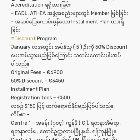
Accreditation ရရှိထားခြင်း
– EADL, ATHEA အဖွဲ့အစည်းများတွင် Member ဖြစ်ခြင်း
– အဆင်ပြေကောင်းမွန်သော Installment Plan ထားရှိ
ခြင်း
#Discount
Program
January လအတွင်း အပ်နံသူ ( 5 ) ဦးကို 50% Discount
ပေးအပ်သွားမည်ဖြစ်ကြောင်း သတင်းကောင်းပါးအပ်
ပါသည်။
Original Fees – €6900
50% Discount – €3450
Installment Plan
Registration fees – €500
လစဉ် $150 ဖြင့် တက်ရောက်နိုင်မည်ဖြစ်ပါသည်။
လိပ်စာ –
Centre 1 – အခန်း (၇၀၄), ကွန်ဒို ( C ), ရတနာအိမ်ရာ ,
ရတနာလမ်း , တောင်ဥက္ကလာပမြို့နယ်, ရန်ကုန်မြို့။
Centre 2 – အခန်း 3B, တိုက် 9B, ခြံအမှတ် 43 , ဦး