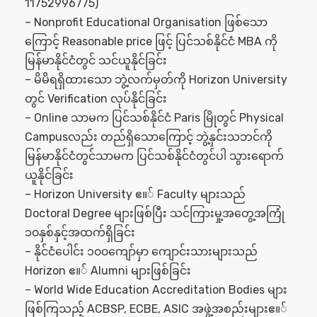
11752996775)
– Nonprofit Educational Organisation ဖြစ်သော
ကြောင့် Reasonable price ဖြင့် ပြင်သစ်နိုင်ငံ MBA ကို
မြန်မာနိုင်ငံတွင် သင်ယူနိုင်ခြင်း
– မိမိရရှိထားသော ဘွဲ့လက်မှတ်ကို Horizon University
တွင် Verification လုပ်နိုင်ခြင်း
– Online သာမက ပြင်သစ်နိုင်ငံ Paris မြိုတွင် Physical
Campusလည်း တည်ရှိသောကြောင့် ဘွဲ့နှင်းသဘင်ကို
မြန်မာနိုင်ငံတွင်သာမက ပြင်သစ်နိုင်ငံတွင်ပါ သွားရောက်
ယူနိုင်ခြင်း
– Horizon University ဧ။် Faculty များသည်
Doctoral Degree များဖြစ်ပြီး သင်ကြားမှု့အတွေ့အကြုံ
၁၀နှစ်နှင့်အထက်ရှိခြင်း
– နိုင်ငံပေါင်း ၁၀၀ကျော်မှာ ကျောင်းသားများသည်
Horizon ဧ။် Alumni များဖြစ်ခြင်း
– World Wide Education Accreditation Bodies များ
ဖြစ်ကြသည့် ACBSP, ECBE, ASIC အဖွဲ့အစည်းများဧ။်