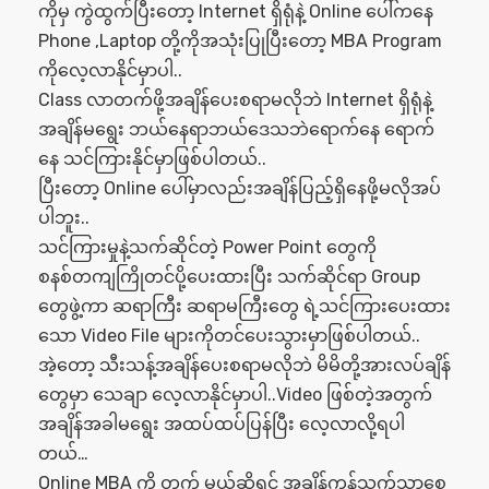
ကိုမှ ကွဲထွက်ပြီးတော့ Internet ရှိရုံနဲ့ Online ပေါ်ကနေ
Phone ,Laptop တို့ကိုအသုံးပြုပြီးတော့ MBA Program
ကိုလေ့လာနိုင်မှာပါ..
Class လာတက်ဖို့အချိန်ပေးစရာမလိုဘဲ Internet ရှိရုံနဲ့
အချိန်မရွေး ဘယ်နေရာဘယ်ဒေသဘဲရောက်နေ ရောက်
နေ သင်ကြားနိုင်မှာဖြစ်ပါတယ်..
ပြီးတော့ Online ပေါ်မှာလည်းအချိန်ပြည့်ရှိနေဖို့မလိုအပ်
ပါဘူး..
သင်ကြားမှုနဲ့သက်ဆိုင်တဲ့ Power Point တွေကို
စနစ်တကျကြိုတင်ပို့ပေးထားပြီး သက်ဆိုင်ရာ Group
တွေဖွဲ့ကာ ဆရာကြီး ဆရာမကြီးတွေ ရဲ့သင်ကြားပေးထား
သော Video File များကိုတင်ပေးသွားမှာဖြစ်ပါတယ်..
အဲ့တော့ သီးသန့်အချိန်ပေးစရာမလိုဘဲ မိမိတို့အားလပ်ချိန်
တွေမှာ သေချာ လေ့လာနိုင်မှာပါ..Video ဖြစ်တဲ့အတွက်
အချိန်အခါမရွေး အထပ်ထပ်ပြန်ပြီး လေ့လာလို့ရပါ
တယ်…
Online MBA ကို တက် မယ်ဆိုရင် အချိန်ကုန်သက်သာစေ