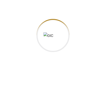
Search
for:
Recent Posts
Parisမြို့ ပြင်သစ်နိုင်ငံ Horizon University တွင် MBA
ဘွဲ့သွားယူဖို့ €3795သာကုန်ကျမည့် အစီအစဉ်
Parisမြို့ ပြင်သစ်နိုင်ငံ Horizon University တွင် MBA
ဘွဲ့သွားယူဖို့ €3450သာကုန်ကျမည့် အစီအစဉ်
Thank you all …
4th Graduation Ceremony